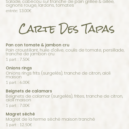
salade, cabécou sur tranche de pain grillée & aillée,
oignons rouge, lardons, tomates
entrée: 13.00€
Carte Des Tapas
Pan con tomate & jambon cru
Pain croustillant, huile d'olive, coulis de tomate, persillade,
tranche de jambon cru
1 part : 7.50€
Onions rings
Onions rings frits (surgelés), tranche de citron, aïoli
maison
1 part : 6.00€
Beignets de calamars
Beignets de calamar (surgelés), frites, tranche de citron,
aïoli maison
1 part : 7.00€
Magret séché
Magret de la ferme séché maison tranché
1 part : 12.50€