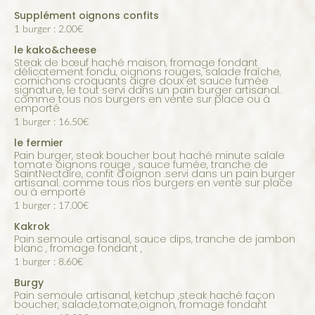
Supplément oignons confits
1 burger : 2.00€
le kako&cheese
Steak de bœuf haché maison, fromage fondant
délicatement fondu, oignons rouges, salade fraîche,
cornichons croquants aigre doux et sauce fumée
signature, le tout servi dans un pain burger artisanal.
comme tous nos burgers en vente sur place ou à
emporté
1 burger : 16.50€
le fermier
pain burger, steak boucher bout haché minute salale
tomate oignons rouge , sauce fumée, tranche de
SaintNectaire, confit d'oignon .servi dans un pain burger
artisanal. comme tous nos burgers en vente sur place
ou à emporté
1 burger : 17.00€
Kakrok
Pain semoule artisanal, sauce dips, tranche de jambon
blanc , fromage fondant ,
1 burger : 8.60€
Burgy
Pain semoule artisanal, ketchup ,steak haché façon
boucher, salade,tomate,oignon, fromage fondant