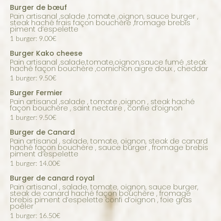
Burger de bœuf
Pain artisanal ,salade ,tomate ,oignon, sauce burger ,
steak haché frais façon bouchère ,fromage brebis
piment d’espelette
1 burger: 9.00€
Burger Kako cheese
Pain artisanal ,salade,tomate,oignon,sauce fumé ,steak
haché façon bouchère ,cornichon aigre doux , cheddar
1 burger: 9.50€
Burger Fermier
Pain artisanal ,salade , tomate ,oignon , steak haché
façon bouchère , saint nectaire , confie d’oignon
1 burger: 9.50€
Burger de Canard
Pain artisanal , salade, tomate, oignon, steak de canard
haché façon bouchère , sauce burger , fromage brebis
piment d’espelette
1 burger: 14.00€
Burger de canard royal
Pain artisanal , salade, tomate, oignon, sauce burger,
steak de canard haché façon bouchère , fromage
brebis piment d’espelette confi d’oignon , foie gras
poêler
1 burger: 16.50€