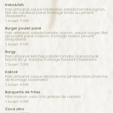
Kako&fish
Pain artisanal ,sauce béarnaise ,salade,tomate,oignon,
filet de cabillaud pané fromage brebi au piment
d’espelette
1 burger: 9.50€
Burger poulet pané
Pain artisanal ,salade,tomate, oignon , sauce burger, filet
de poulet pané maison , fromage brebis piment
d’espelette
1 burger: 8.50€
Burgy
Pain artisanal, ketchup,salade tomate ,oignon,steak
haché 90 gr ,tranche fromage fondant toastinette
1 burger: 7.00€
Kakrok
Pain artisanal ,sauce dips,tranche jambon blanc,tranche
de fromage toastinette
1 burger: 4.60€
Barquette de frites
Frite maison cuite à la graisse de canard
1 burger: 4.00€
Coca zéro